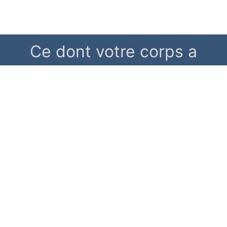
Ce dont votre corps a
besoin, c’est d’être
écouté afin qu’on puisse
lui appliquer le bon
traitement.
Inscrivez-vous!