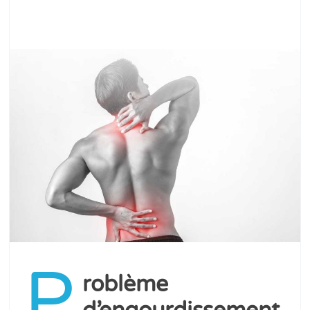
P
roblème